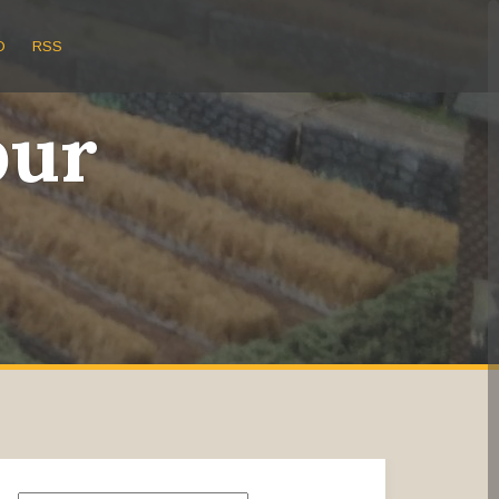
O
RSS
bur