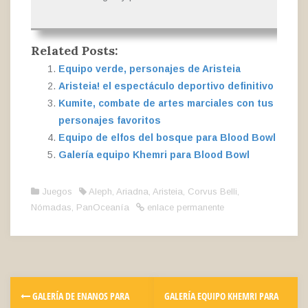
Related Posts:
Equipo verde, personajes de Aristeia
Aristeia! el espectáculo deportivo definitivo
Kumite, combate de artes marciales con tus
personajes favoritos
Equipo de elfos del bosque para Blood Bowl
Galería equipo Khemri para Blood Bowl
Juegos
Aleph
,
Ariadna
,
Aristeia
,
Corvus Belli
,
Nómadas
,
PanOceanía
enlace permanente
GALERÍA DE ENANOS PARA
GALERÍA EQUIPO KHEMRI PARA