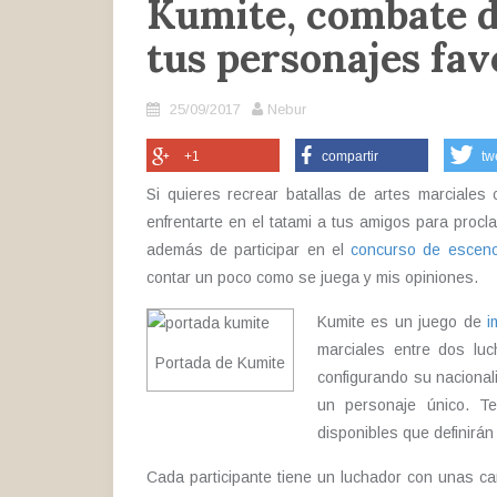
Kumite, combate d
tus personajes fav
25/09/2017
Nebur
+1
compartir
tw
Si quieres recrear batallas de artes marciales
enfrentarte en el tatami a tus amigos para proc
además de participar en el
concurso de esceno
contar un poco como se juega y mis opiniones.
Kumite es un juego de
i
marciales entre dos luc
Portada de Kumite
configurando su nacionali
un personaje único. T
disponibles que definirán
Cada participante tiene un luchador con unas ca