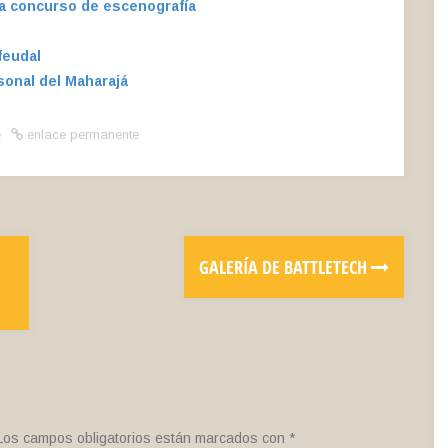
a concurso de escenografía
feudal
sonal del Maharajá
e
enlace permanente
GALERÍA DE BATTLETECH
Los campos obligatorios están marcados con
*