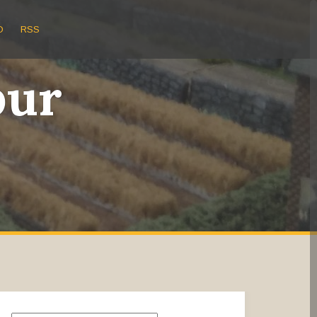
O
RSS
bur