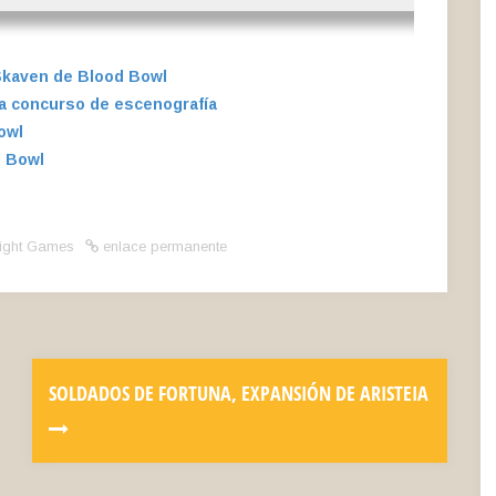
Skaven de Blood Bowl
a concurso de escenografía
owl
d Bowl
light Games
enlace permanente
SOLDADOS DE FORTUNA, EXPANSIÓN DE ARISTEIA