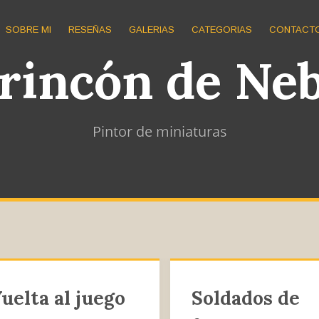
SOBRE MI
RESEÑAS
GALERIAS
CATEGORIAS
CONTACT
 rincón de Ne
Pintor de miniaturas
os de mesa
Juegos
uelta al juego
Soldados de