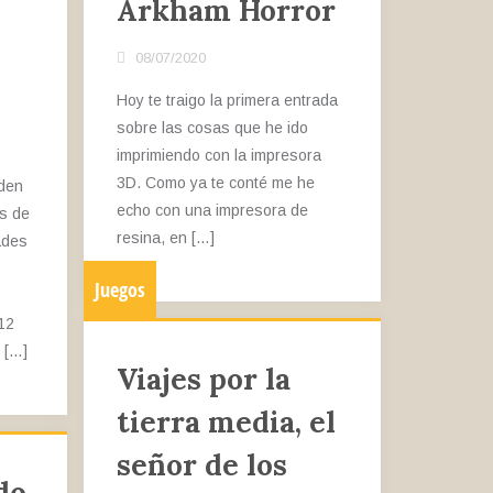
Arkham Horror
08/07/2020
Hoy te traigo la primera entrada
sobre las cosas que he ido
imprimiendo con la impresora
3D. Como ya te conté me he
den
echo con una impresora de
s de
resina, en […]
ades
Juegos
12
 […]
Viajes por la
tierra media, el
señor de los
do