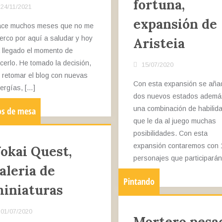
fortuna,
24/11/2021
expansión de
ce muchos meses que no me
erco por aquí a saludar y hoy
Aristeia
 llegado el momento de
cerlo. He tomado la decisión,
15/07/2020
 retomar el blog con nuevas
Con esta expansión se aña
ergías, […]
dos nuevos estados ademá
una combinación de habilid
os de mesa
que le da al juego muchas
posibilidades. Con esta
expansión contaremos con 
okai Quest,
personajes que participarán
aleria de
Pintando
iniaturas
01/07/2020
Mortero pesa