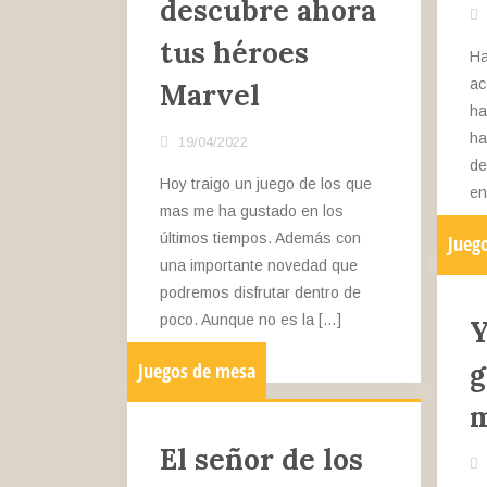
descubre ahora
tus héroes
Ha
ac
Marvel
ha
ha
19/04/2022
de
Hoy traigo un juego de los que
en
mas me ha gustado en los
últimos tiempos. Además con
Jueg
una importante novedad que
podremos disfrutar dentro de
poco. Aunque no es la […]
Y
g
Juegos de mesa
m
El señor de los