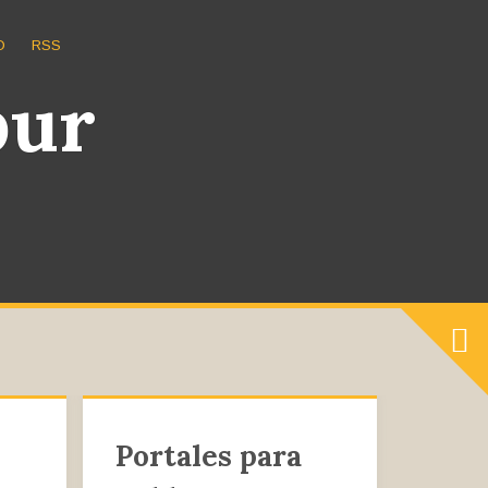
O
RSS
bur
Impresora 3D
Portales para