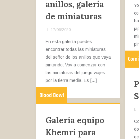
anillos, galería
Yo
co
de miniaturas
ba
ja
17/06/2020
mi
En esta galería puedes
pi
encontrar todas las miniaturas
del señor de los anillos que vaya
Comi
pintando. Voy a comenzar con
las miniaturas del juego viajes
por la tierra media. Es […]
P
S
Blood Bowl
Galería equipo
Co
do
Khemri para
oc