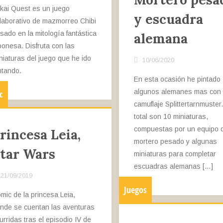
kai Quest es un juego
y escuadra
laborativo de mazmorreo Chibi
sado en la mitología fantástica
alemana
ponesa. Disfruta con las
niaturas del juego que he ido
10/06/2020
ntando.
En esta ocasión he pintado
algunos alemanes mas con
c
camuflaje Splittertarnmuster
total son 10 miniaturas,
compuestas por un equipo 
rincesa Leia,
mortero pesado y algunas
tar Wars
miniaturas para completar
escuadras alemanas […]
21/09/2019
Juegos
mic de la princesa Leia,
nde se cuentan las aventuras
urridas tras el episodio IV de