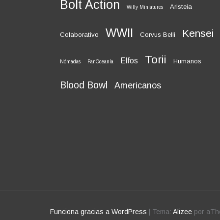
Bolt Action
Aristeia
Willy Miniatures
WWII
Kensei
Colaborativo
Corvus Belli
Torii
Elfos
Humanos
Nómadas
PanOceanía
Blood Bowl
Americanos
Funciona gracias a WordPress
|
Tema:
Alizee
por aT