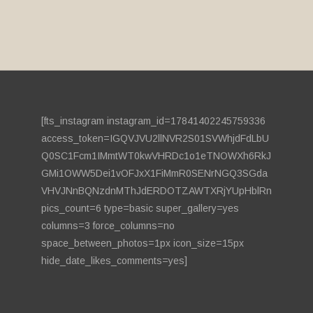
[fts_instagram instagram_id=17841402245759336
access_token=IGQVJVU2llNVR2S01SVWhjdFdLbU
Q0SC1Fcm1IMmtWT0kwVHRDc1o1eTNOWXh6RkJ
GMi1OWW5Dei1vOFJxX1FiMmR0SENrNGQ3SGda
VHVJNnBQNzdnMThJdERDOTZAWTXRjYUpHblRn
pics_count=6 type=basic super_gallery=yes
columns=3 force_columns=no
space_between_photos=1px icon_size=15px
hide_date_likes_comments=yes]