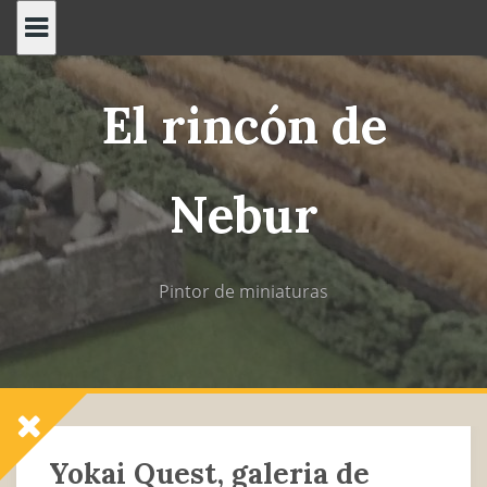
Saltar
al
contenido
El rincón de
Nebur
Pintor de miniaturas
Yokai Quest, galeria de