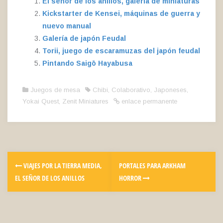
El señor de los anillos, galería de miniaturas
Kickstarter de Kensei, máquinas de guerra y
nuevo manual
Galería de japón Feudal
Torii, juego de escaramuzas del japón feudal
Pintando Saigō Hayabusa
Juegos de mesa
Chibi
,
Colaborativo
,
Japoneses
,
Yokai Quest
,
Zenit Miniatures
enlace permanente
VIAJES POR LA TIERRA MEDIA,
PORTALES PARA ARKHAM
EL SEÑOR DE LOS ANILLOS
HORROR