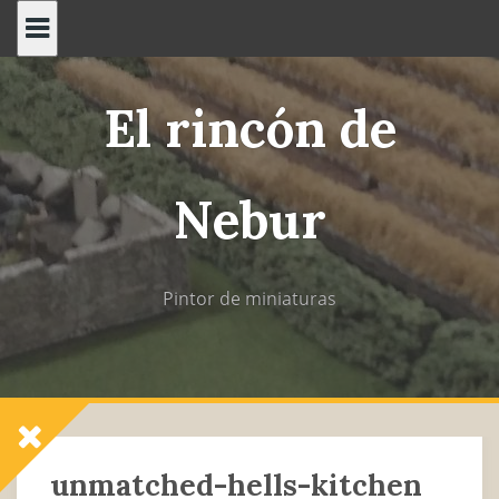
Saltar
al
contenido
El rincón de
Nebur
Pintor de miniaturas
unmatched-hells-kitchen