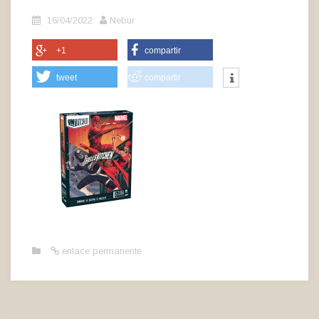
16/04/2022
Nebur
+1
compartir
tweet
compartir
enlace permanente