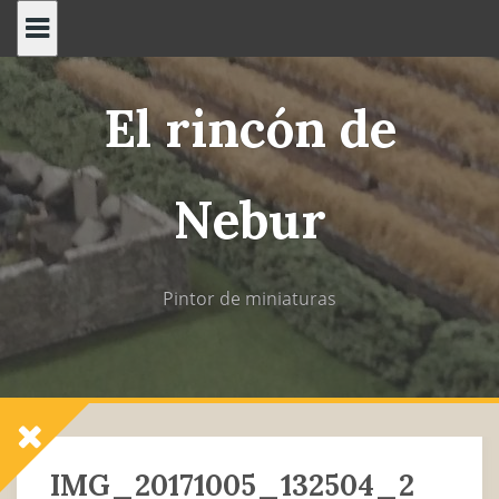
Saltar
al
contenido
El rincón de
Nebur
Pintor de miniaturas
IMG_20171005_132504_2