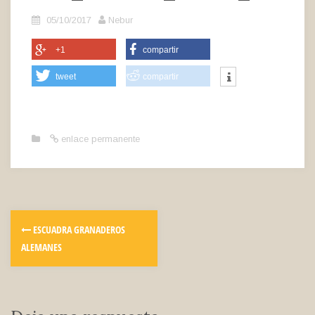
05/10/2017
Nebur
+1
compartir
tweet
compartir
enlace permanente
ESCUADRA GRANADEROS
ALEMANES