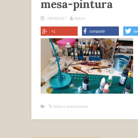
mesa-pintura
28/08/2017
Nebur
+1
compartir
tw
enlace permanente