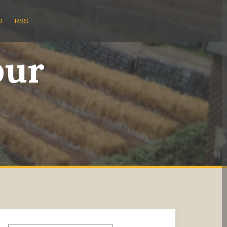
O
RSS
bur