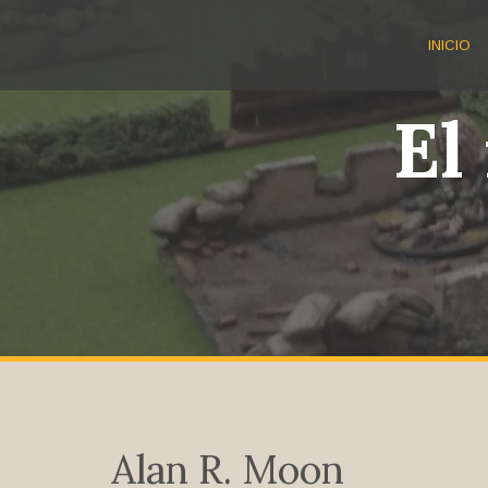
Saltar
al
INICIO
contenido
El
Alan R. Moon