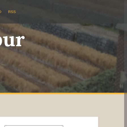
O
RSS
bur