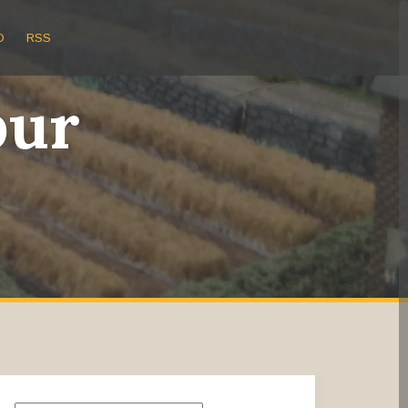
O
RSS
bur