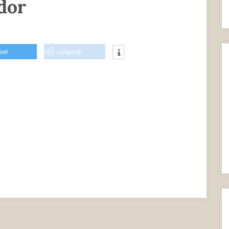
dor
eet
compartir