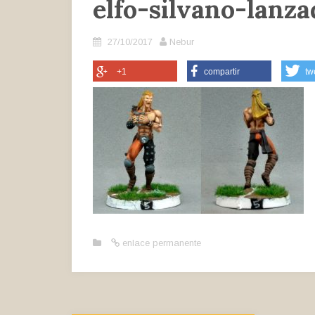
elfo-silvano-lanza
27/10/2017
Nebur
+1
compartir
tw
enlace permanente