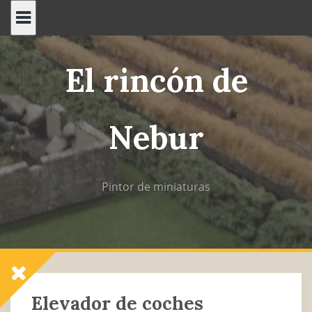
Saltar
al
contenido
El rincón de
Nebur
Pintor de miniaturas
Elevador de coches