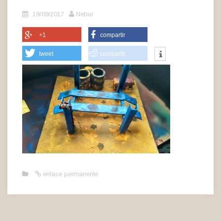
19/09/2017
Nebur
+1
compartir
tweet
compartir
enlace permanente