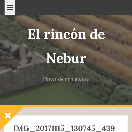
Saltar
al
contenido
El rincón de
Nebur
Pintor de miniaturas
IMG_20171115_130745_439