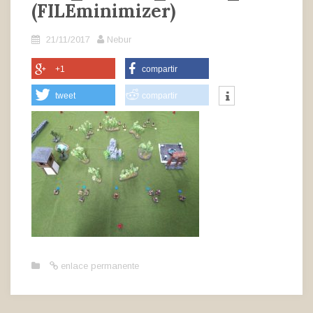
(FILEminimizer)
21/11/2017
Nebur
+1
compartir
tweet
compartir
enlace permanente