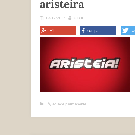
aristeira
03/12/2017
Nebur
+1
compartir
tw
enlace permanente