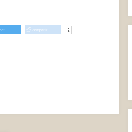
eet
compartir