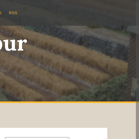
O
RSS
bur