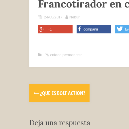
Francotirador en 
24/08/2017
Nebur
+1
compartir
tw
enlace permanente
¿QUE ES BOLT ACTION?
Deja una respuesta