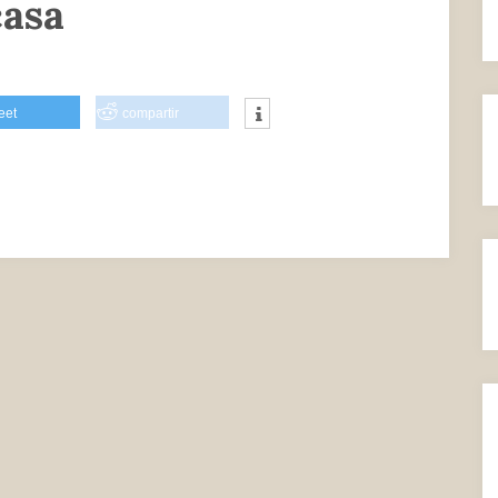
casa
eet
compartir