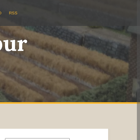
O
RSS
bur