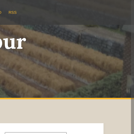
O
RSS
bur