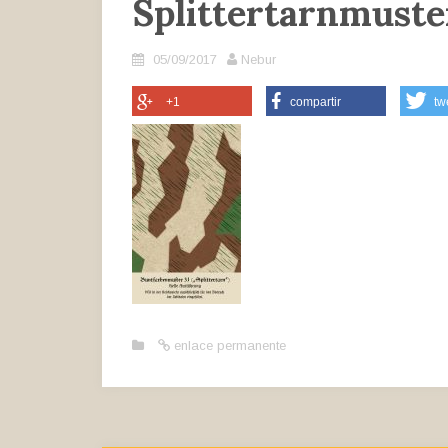
Splittertarnmuste
05/09/2017
Nebur
+1
compartir
tw
enlace permanente