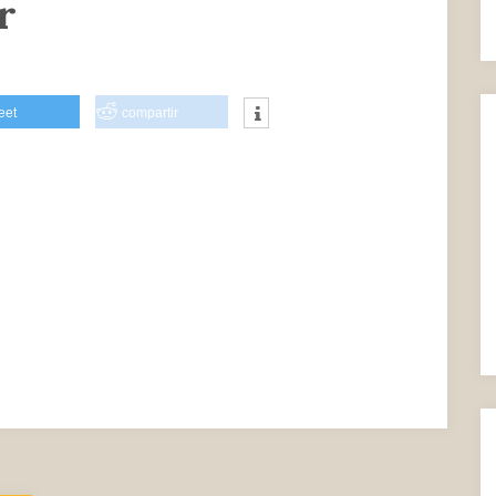
r
eet
compartir