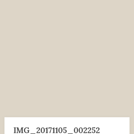
IMG_20171105_002252