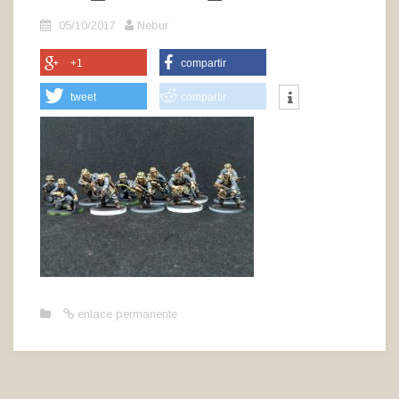
05/10/2017
Nebur
+1
compartir
tweet
compartir
enlace permanente