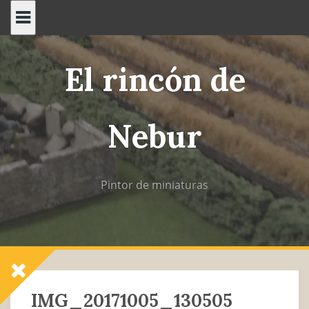
Saltar
al
contenido
El rincón de
Nebur
Pintor de miniaturas
IMG_20171005_130505