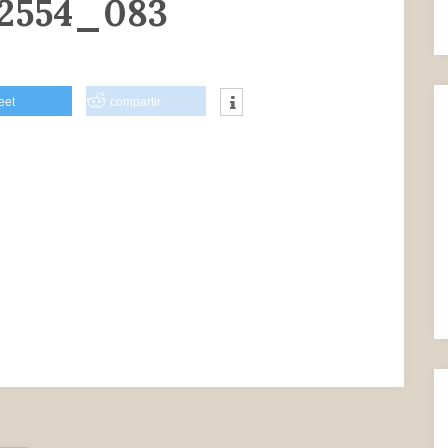
2554_083
eet
compartir