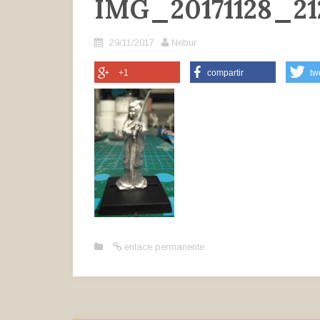
IMG_20171128_21
29/11/2017
Nebur
+1
compartir
tw
enlace permanente