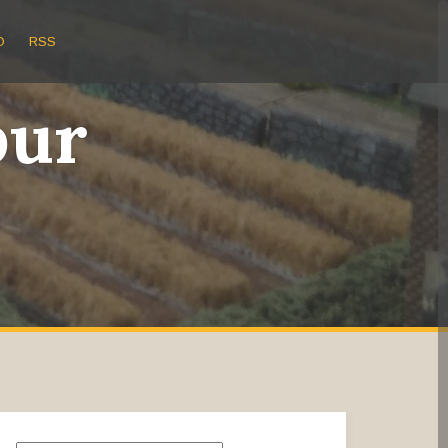
O
RSS
bur