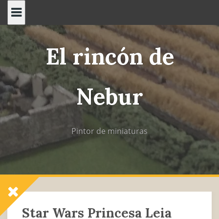
Saltar
al
contenido
El rincón de
Nebur
Pintor de miniaturas
Star Wars Princesa Leia