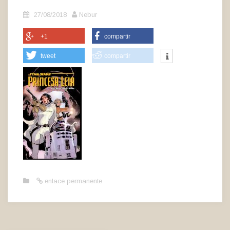
27/08/2018
Nebur
+1
compartir
tweet
compartir
enlace permanente